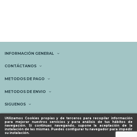
INFORMACIÓN GENERAL
CONTÁCTANOS
METODOS DE PAGO
METODOS DE ENVIO
SIGUENOS
NEWSLETTER
Utilizamos Cookies propias y de terceros para recopilar información
para mejorar nuestros servicios y para análisis de tus hábitos de
navegación. Si continuas navegando, supone la aceptación de la
instalación de las mismas. Puedes configurar tu navegador para impedir
su instalación.
© ESPACIO PIES SANOS 2023.