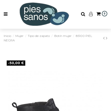
0
Inicio
Mujer
Tipo-de-zapato
Botín mujer
85100 PIEL
NEGRA
-50,00 €