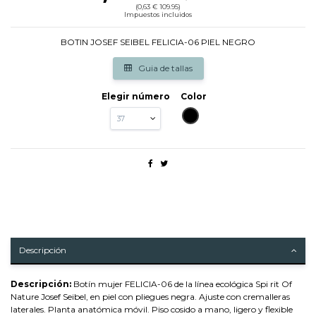
(0,63 € 109.95)
Impuestos incluidos
BOTIN JOSEF SEIBEL FELICIA-06 PIEL NEGRO
Guia de tallas
Elegir número
Color
NEGRO
Descripción
Descripción:
Botín mujer FELICIA-06 de la línea ecológica Spi rit Of
Nature Josef Seibel, en piel con pliegues negra. Ajuste con cremalleras
laterales. Planta anatómica móvil. Piso cosido a mano, ligero y flexible