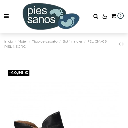
0
Inicio
Mujer
Tipo-de-zapato
Botín mujer
FELICIA-06
PIEL NEGRO
-40,95 €