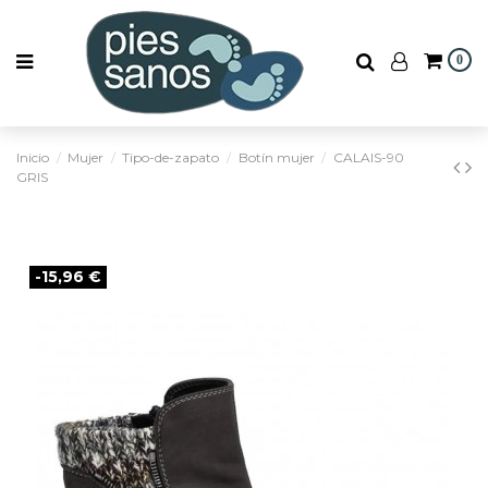
0
Inicio
Mujer
Tipo-de-zapato
Botín mujer
CALAIS-90
GRIS
-15,96 €