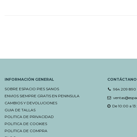
INFORMACIÓN GENERAL
CONTÁCTANO
SOBRE ESPACIO PIES SANOS
964 209 890
ENVIOS SIEMPRE GRATIS EN PENINSULA
ventas@espac
CAMBIOS Y DEVOLUCIONES
De 10:00 a 13:
GUIA DE TALLAS
POLITICA DE PRIVACIDAD
POLITICA DE COOKIES
POLITICA DE COMPRA