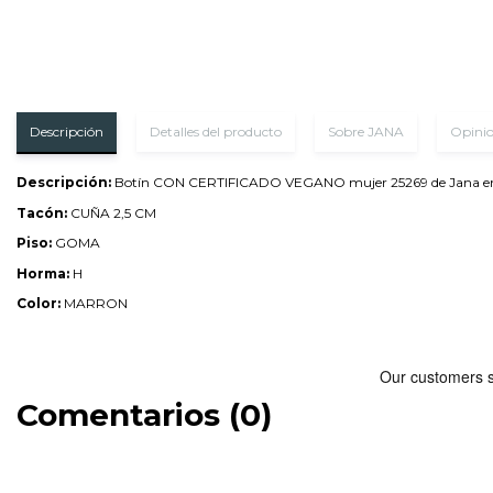
Descripción
Detalles del producto
Sobre JANA
Opini
Descripción:
Botín CON CERTIFICADO VEGANO mujer 25269 de Jana en suave
Tacón:
CUÑA 2,5 CM
Piso:
GOMA
Horma:
H
Color:
MARRON
Comentarios (0)