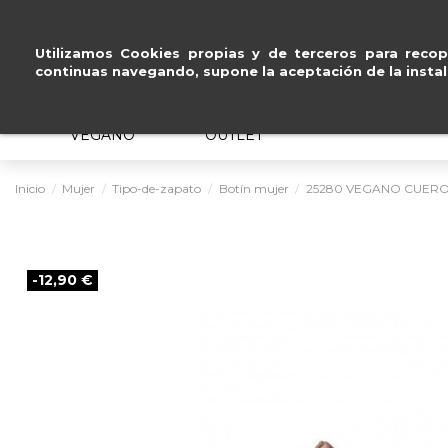
Pago seguro con
Pa
Utilizamos Cookies propias y de terceros para recopi
continuas navegando, supone la aceptación de la instal
MUJER
HOMBRE
ERGONÓMICO
VEGANO
OUTLET
Inicio
Mujer
Tipo-de-zapato
Botín mujer
25280 VEGANO CUER
-12,90 €