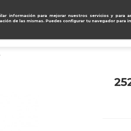
ypal, Visa y Mastercard
.
ventas@e
lar información para mejorar nuestros servicios y para an
ación de las mismas. Puedes configurar tu navegador para im
BOLSOS
ACCESORIOS
IMPERMEABLE
O
25