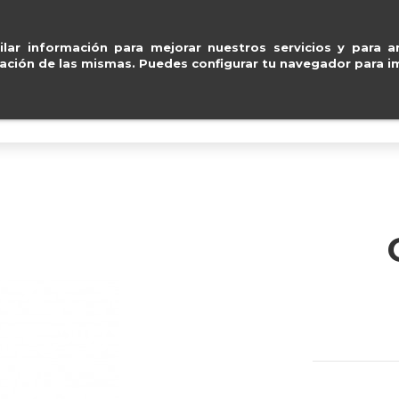
 y Mastercard
.
Entregas 
ventas@e
lar información para mejorar nuestros servicios y para an
ación de las mismas. Puedes configurar tu navegador para im
BOLSOS
ACCESORIOS
IMPERMEABLE