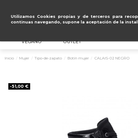
Pago seguro con
Paypal, Visa
Utilizamos Cookies propias y de terceros para recopi
continuas navegando, supone la aceptación de la instal
MUJER
HOMBRE
ERGONÓMICO
VEGANO
OUTLET
Inicio
Mujer
Tipo-de-zapato
Botín mujer
CALAIS-02 NEGRO
-51,00 €