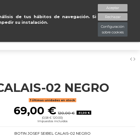
gratuitas en península en 24/48
Aceptar
spaciopiessanos.com
964 209 890
Lista de deseos (
0
)
álisis de tus hábitos de navegación. Si
Rechazar
pedir su instalación.
Configuración
sobre cookies
0
CALAIS-02 NEGRO
Últimas unidades en stock
69,00 €
120,00 €
-51,00 €
(0,58 € 120.00)
Impuestos incluidos
BOTIN JOSEF SEIBEL CALAIS-02 NEGRO