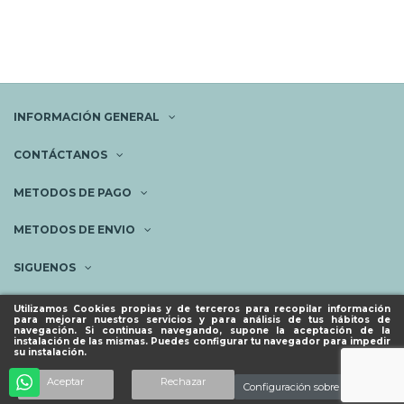
INFORMACIÓN GENERAL
CONTÁCTANOS
METODOS DE PAGO
METODOS DE ENVIO
SIGUENOS
NEWSLETTER
Utilizamos Cookies propias y de terceros para recopilar información
para mejorar nuestros servicios y para análisis de tus hábitos de
navegación. Si continuas navegando, supone la aceptación de la
instalación de las mismas. Puedes configurar tu navegador para impedir
su instalación.
© ESPACIO PIES SANOS 2023.
Añadir al carrito
Aceptar
Rechazar
Configuración sobre cookies