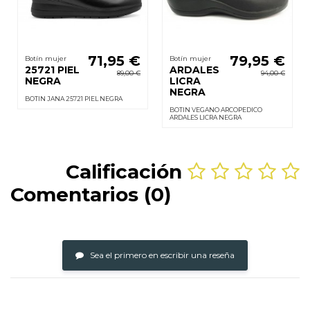
71,95 €
79,95 €
Botín mujer
Botín mujer
25721 PIEL
ARDALES
89,00 €
94,00 €
NEGRA
LICRA
NEGRA
BOTIN JANA 25721 PIEL NEGRA
BOTIN VEGANO ARCOPEDICO
ARDALES LICRA NEGRA
Calificación
Comentarios (0)
Sea el primero en escribir una reseña