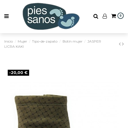
0
Inicio
Mujer
Tipo-de-zapato
Botín mujer
JASPER
LICRA KAKI
-20,00 €