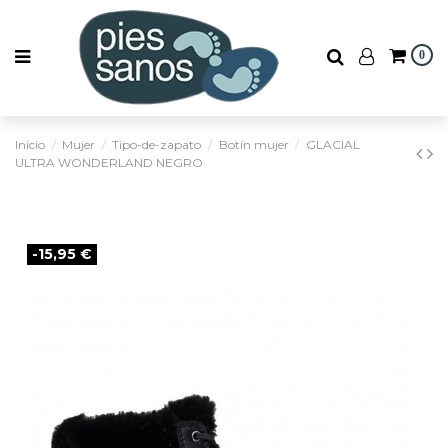
0
Inicio
Mujer
Tipo-de-zapato
Botín mujer
GLACIAL
ULTRA WONDERLAND NEGRO
-15,95 €