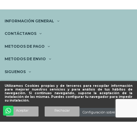
INFORMACIÓN GENERAL
CONTÁCTANOS
METODOS DE PAGO
METODOS DE ENVIO
SIGUENOS
NEWSLETTER
Utilizamos Cookies propias y de terceros para recopilar información
para mejorar nuestros servicios y para análisis de tus hábitos de
navegación. Si continuas navegando, supone la aceptación de la
instalación de las mismas. Puedes configurar tu navegador para impedir
su instalación.
© ESPACIO PIES SANOS 2023.
Añadir al carrito
Aceptar
Rechazar
Configuración sobre cookies