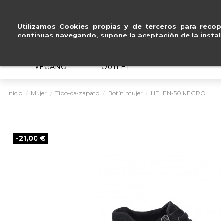
Paga a plazos
sin intereses
.
Utilizamos Cookies propias y de terceros para recopi
continuas navegando, supone la aceptación de la instal
MUJER
HOMBRE
ERGONÓMICO
VEGANO
OUTLET
Inicio
Mujer
Tipo-de-zapato
Botín mujer
HELEN-50 NEGRO
-21,00 €