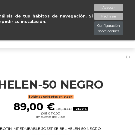
rd
.
Entregas gratuitas 
Aceptar
spaciopiessanos.com
964 209 890
Lista de deseos (
0
)
álisis de tus hábitos de navegación. Si
Rechazar
pedir su instalación.
Configuración
sobre cookies
0
HELEN-50 NEGRO
Últimas unidades en stock
89,00 €
110,00 €
-21,00 €
(0,81 € 110.00)
Impuestos incluidos
BOTIN IMPERMEABLE JOSEF SEIBEL HELEN-50 NEGRO