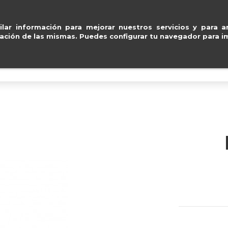
Pago seguro con
Paypal, Visa y Masterca
ventas@e
lar información para mejorar nuestros servicios y para an
ación de las mismas. Puedes configurar tu navegador para im
BOLSOS
ACCESORIOS
IMPERMEABLE