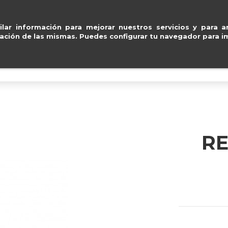
y Mastercard
.
Entregas g
ventas@e
lar información para mejorar nuestros servicios y para an
ación de las mismas. Puedes configurar tu navegador para im
BOLSOS
ACCESORIOS
IMPERMEABLE
RE