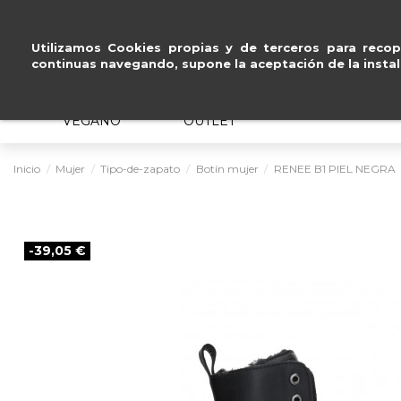
Pago seguro con
Paypal, Visa 
Utilizamos Cookies propias y de terceros para recopi
continuas navegando, supone la aceptación de la instal
MUJER
HOMBRE
ERGONÓMICO
VEGANO
OUTLET
Inicio
Mujer
Tipo-de-zapato
Botín mujer
RENEE B1 PIEL NEGRA
-39,05 €