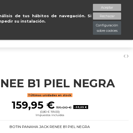
ratuitas en península en 24/48
Aceptar
spaciopiessanos.com
964 209 890
Lista de deseos (
0
)
álisis de tus hábitos de navegación. Si
Rechazar
pedir su instalación.
Configuración
sobre cookies
0
NEE B1 PIEL NEGRA
Últimas unidades en stock
159,95 €
199,00 €
-39,05 €
(0,80 € 199.00)
Impuestos incluidos
BOTIN PANAMA JACK RENEE B1 PIEL NEGRA