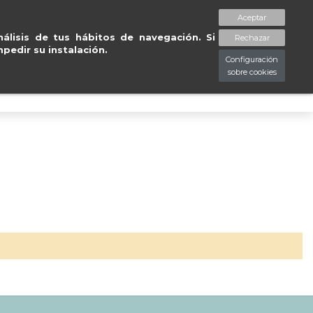
Entregas gratuitas en península en 24/48
Aceptar
spaciopiessanos.com
964 209 890
Lista de deseos (
0
)
álisis de tus hábitos de navegación. Si
Rechazar
pedir su instalación.
Configuración
sobre cookies
0