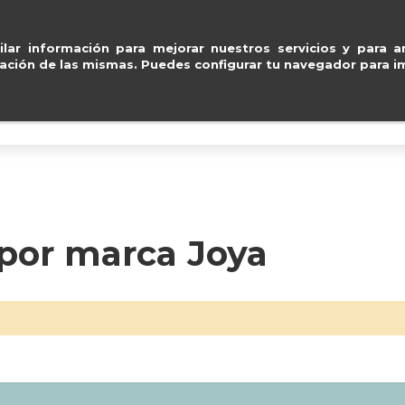
go seguro con
Paypal, Visa y Mastercard
.
ventas@e
lar información para mejorar nuestros servicios y para an
ación de las mismas. Puedes configurar tu navegador para im
BOLSOS
ACCESORIOS
IMPERMEABLE
 por marca Joya