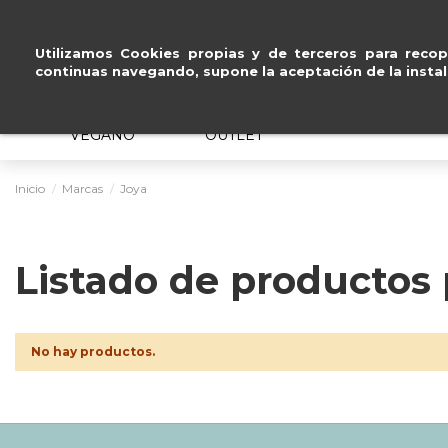
reses
.
Pa
Utilizamos Cookies propias y de terceros para recopi
continuas navegando, supone la aceptación de la instal
MUJER
HOMBRE
ERGONÓMICO
VEGANO
OUTLET
Inicio
Marcas
Joya
Listado de productos
No hay productos.