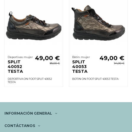
49,00 €
49,00 €
Deportivas mujer
Botín mujer
SPLIT
SPLIT
89,00 €
94,00 €
40052
40053
TESTA
TESTA
DEPORTIVA ON FOOT SPLIT 40052
BOTIN ON FOOT SPLIT 40053 TESTA
TESTA
INFORMACIÓN GENERAL
CONTÁCTANOS