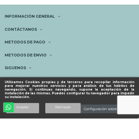
INFORMACIÓN GENERAL
CONTÁCTANOS
METODOS DE PAGO
METODOS DE ENVIO
SIGUENOS
NEWSLETTER
Utilizamos Cookies propias y de terceros para recopilar información
para mejorar nuestros servicios y para análisis de tus hábitos de
navegación. Si continuas navegando, supone la aceptación de la
instalación de las mismas. Puedes configurar tu navegador para impedir
su instalación.
© ESPACIO PIES SANOS 2023.
Aceptar
Rechazar
Configuración sobre cookies