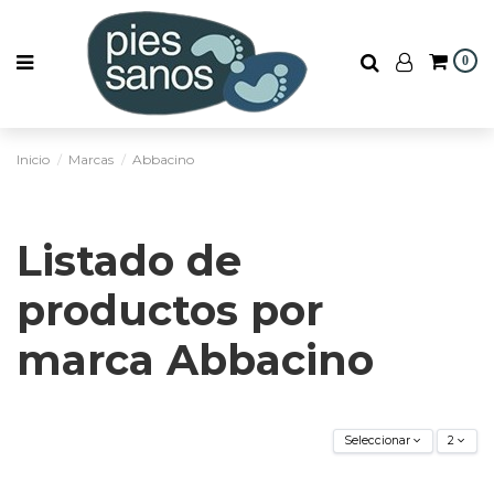
0
Inicio
Marcas
Abbacino
Listado de
productos por
marca Abbacino
Seleccionar
2