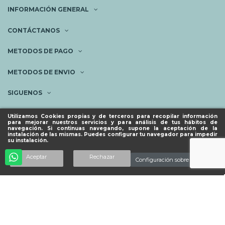
INFORMACIÓN GENERAL
CONTÁCTANOS
METODOS DE PAGO
METODOS DE ENVIO
SIGUENOS
NEWSLETTER
Utilizamos Cookies propias y de terceros para recopilar información
para mejorar nuestros servicios y para análisis de tus hábitos de
navegación. Si continuas navegando, supone la aceptación de la
instalación de las mismas. Puedes configurar tu navegador para impedir
su instalación.
© ESPACIO PIES SANOS 2023.
Añadir al carrito
Aceptar
Rechazar
Configuración sobre cookies