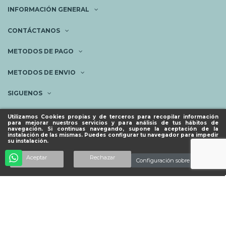
INFORMACIÓN GENERAL
CONTÁCTANOS
METODOS DE PAGO
METODOS DE ENVIO
SIGUENOS
NEWSLETTER
Utilizamos Cookies propias y de terceros para recopilar información
para mejorar nuestros servicios y para análisis de tus hábitos de
navegación. Si continuas navegando, supone la aceptación de la
instalación de las mismas. Puedes configurar tu navegador para impedir
su instalación.
© ESPACIO PIES SANOS 2023.
Añadir al carrito
Aceptar
Rechazar
Configuración sobre cookies