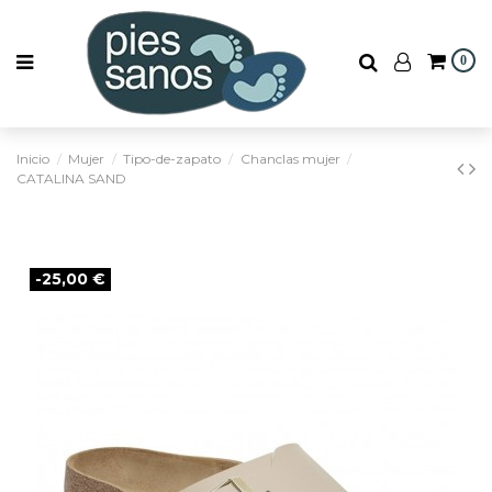
0
Inicio
Mujer
Tipo-de-zapato
Chanclas mujer
CATALINA SAND
-25,00 €