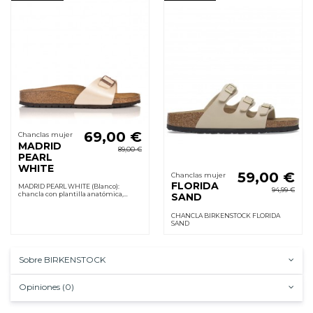
69,00 €
Chanclas mujer
MADRID
89,00 €
PEARL
WHITE
59,00 €
Chanclas mujer
FLORIDA
MADRID PEARL WHITE (Blanco):
94,99 €
chancla con plantilla anatómica,
SAND
cuero suave, hebilla ajustable y suela
de caucho con buen agarre. Acolchada
CHANCLA BIRKENSTOCK FLORIDA
al instante.
SAND
Sobre BIRKENSTOCK
Opiniones (0)