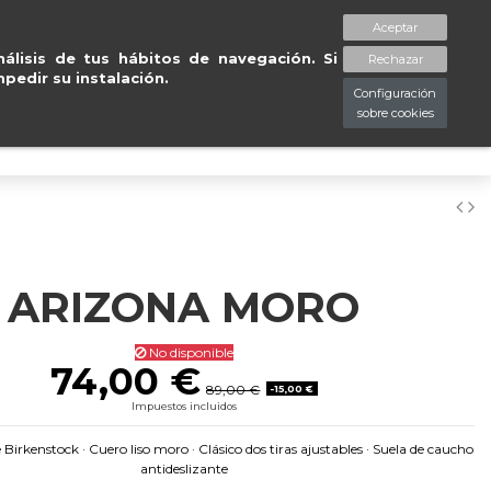
Entregas gratuitas en península en 24/4
Aceptar
spaciopiessanos.com
964 209 890
Lista de deseos (
0
)
álisis de tus hábitos de navegación. Si
Rechazar
pedir su instalación.
Configuración
sobre cookies
0
ARIZONA MORO
No disponible
74,00 €
89,00 €
-15,00 €
Impuestos incluidos
irkenstock · Cuero liso moro · Clásico dos tiras ajustables · Suela de caucho
antideslizante