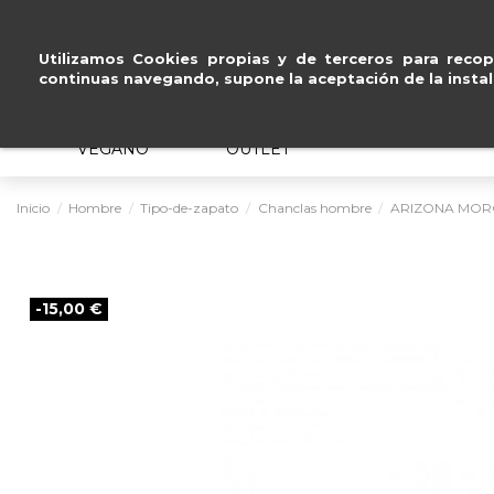
tereses
.
Utilizamos Cookies propias y de terceros para recopi
continuas navegando, supone la aceptación de la instal
MUJER
HOMBRE
ERGONÓMICO
VEGANO
OUTLET
Inicio
Hombre
Tipo-de-zapato
Chanclas hombre
ARIZONA MO
-15,00 €