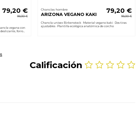
79,20 €
79,20 €
Chanclas hombre
ARIZONA VEGANO KAKI
99,00 €
99,00 €
Chancla unisex Birkenstock · Material vegano kaki · Dos tiras
ajustables · Plantilla ecológica anatómica de corcho
ancla vegana con
deslizante, forro
Calificación