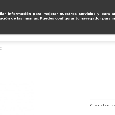
Pago seguro con
Paypal, Visa y Mastercard
.
ventas@e
lar información para mejorar nuestros servicios y para an
ación de las mismas. Puedes configurar tu navegador para im
BOLSOS
ACCESORIOS
IMPERMEABLE
RO
Chancla hombre B