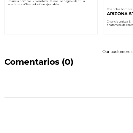
Chancla hombre Birkenstock · Cuero liso negro · Plantilla
anatómica · Clásico dos tiras ajustables
Chanclas hombre
ARIZONA 
Chancla unisex Birk
anatómica de corcho
Comentarios (0)