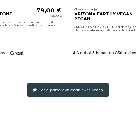
79,00 €
Chanclas mujer
STONE
ARIZONA EARTHY VEGAN
99,00 €
PECAN
enstock · Tono piedra natural · Plantilla
 y látex · Suela antideslizante duradera
ARIZONA EARTHY VEGAN PECAN Naranja: ch
plantilla anatómica, suela caucho ligera anti
suave y ajuste de hebilla.
Sea el primero en escribir una reseña