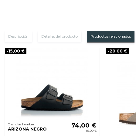
Descripción
Detalles del producto
Productos relacionados
-15,00 €
-20,00 €
74,00 €
Chanclas hombre
ARIZONA NEGRO
89,00 €