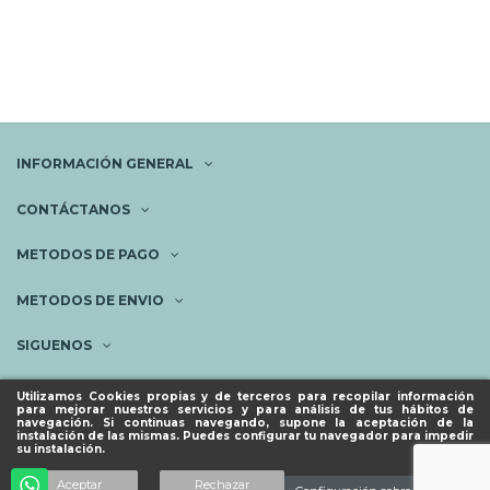
INFORMACIÓN GENERAL
CONTÁCTANOS
METODOS DE PAGO
METODOS DE ENVIO
SIGUENOS
NEWSLETTER
Utilizamos Cookies propias y de terceros para recopilar información
para mejorar nuestros servicios y para análisis de tus hábitos de
navegación. Si continuas navegando, supone la aceptación de la
instalación de las mismas. Puedes configurar tu navegador para impedir
su instalación.
© ESPACIO PIES SANOS 2023.
Añadir al carrito
Aceptar
Rechazar