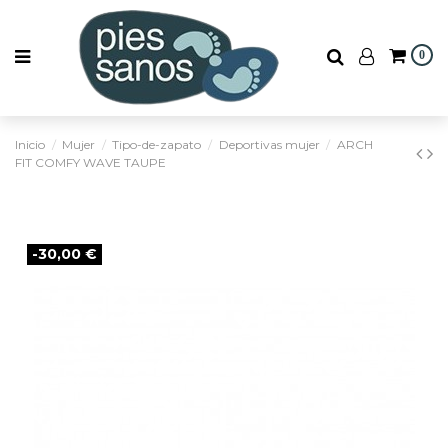
0
Inicio
Mujer
Tipo-de-zapato
Deportivas mujer
ARCH
FIT COMFY WAVE TAUPE
-30,00 €