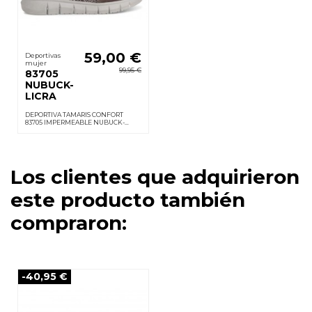
59,00 €
Deportivas
mujer
99,95 €
83705
NUBUCK-
LICRA
DEPORTIVA TAMARIS CONFORT
83705 IMPERMEABLE NUBUCK-
LICRA
Los clientes que adquirieron
este producto también
compraron:
-40,95 €