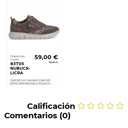
59,00 €
Deportivas
mujer
99,95 €
83705
NUBUCK-
LICRA
DEPORTIVA TAMARIS CONFORT
83705 IMPERMEABLE NUBUCK-
LICRA
Calificación
Comentarios (0)