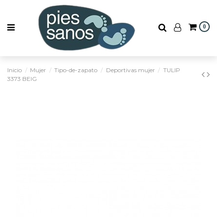
0
Inicio
Mujer
Tipo-de-zapato
Deportivas mujer
TULIP
3373 BEIG