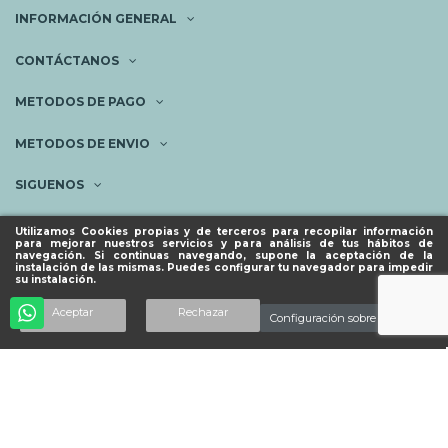
INFORMACIÓN GENERAL
CONTÁCTANOS
METODOS DE PAGO
METODOS DE ENVIO
SIGUENOS
NEWSLETTER
Utilizamos Cookies propias y de terceros para recopilar información
para mejorar nuestros servicios y para análisis de tus hábitos de
navegación. Si continuas navegando, supone la aceptación de la
instalación de las mismas. Puedes configurar tu navegador para impedir
su instalación.
© ESPACIO PIES SANOS 2023.
Añadir al carrito
Aceptar
Rechazar
Configuración sobre cookies