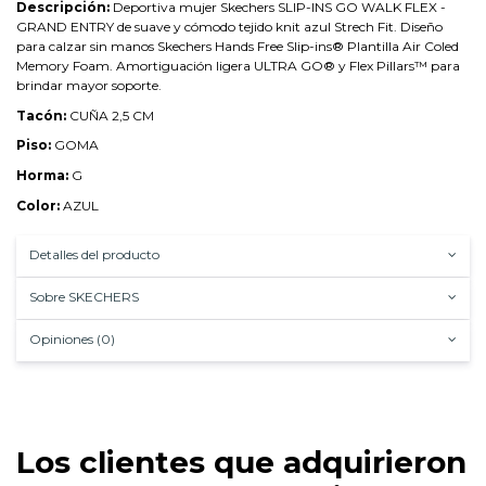
Descripción:
Deportiva mujer Skechers SLIP-INS GO WALK FLEX -
GRAND ENTRY de suave y cómodo tejido knit azul Strech Fit. Diseño
para calzar sin manos
Skechers Hands Free Slip-ins®
Plantilla Air Coled
Memory Foam. Amortiguación ligera ULTRA GO® y Flex Pillars™ para
brindar mayor soporte.
Tacón:
CUÑA 2,5 CM
Piso:
GOMA
Horma:
G
Color:
AZUL
Detalles del producto
Sobre SKECHERS
Opiniones (0)
Los clientes que adquirieron