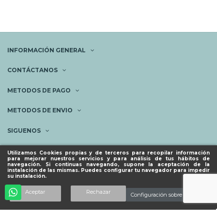
INFORMACIÓN GENERAL
CONTÁCTANOS
METODOS DE PAGO
METODOS DE ENVIO
SIGUENOS
NEWSLETTER
Utilizamos Cookies propias y de terceros para recopilar información
para mejorar nuestros servicios y para análisis de tus hábitos de
navegación. Si continuas navegando, supone la aceptación de la
instalación de las mismas. Puedes configurar tu navegador para impedir
su instalación.
© ESPACIO PIES SANOS 2023.
Añadir al carrito
Aceptar
Rechazar
Configuración sobre cookies