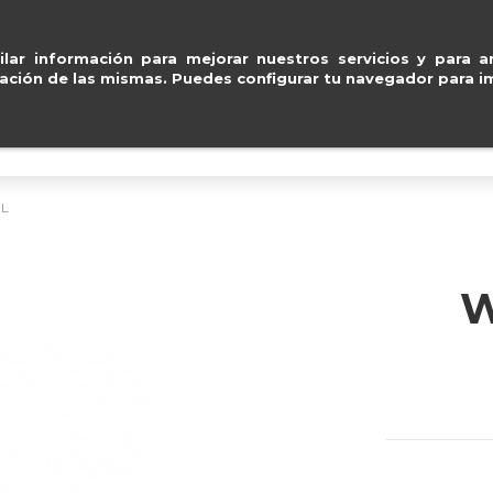
Pago seguro con
Paypal, Visa y Masterca
ventas@e
lar información para mejorar nuestros servicios y para an
ación de las mismas. Puedes configurar tu navegador para im
BOLSOS
ACCESORIOS
IMPERMEABLE
L
W