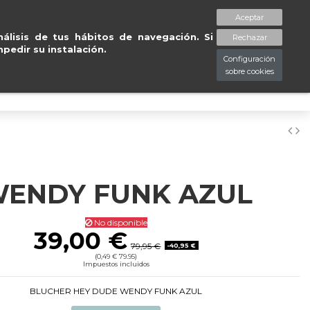
rd
.
Entregas gratuitas 
Aceptar
spaciopiessanos.com
964 209 890
Lista de deseos (
0
)
álisis de tus hábitos de navegación. Si
Rechazar
pedir su instalación.
Configuración
sobre cookies
0
ENDY FUNK AZUL
No disponible
39,00 €
79,95 €
-40,95 €
(0,49 € 79.95)
Impuestos incluidos
BLUCHER HEY DUDE WENDY FUNK AZUL