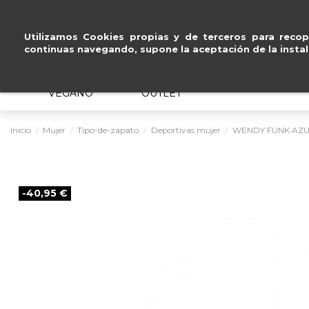
Paga a plazos
sin intereses
.
Utilizamos Cookies propias y de terceros para recopi
continuas navegando, supone la aceptación de la instal
MUJER
HOMBRE
ERGONÓMICO
VEGANO
OUTLET
Inicio
Mujer
Tipo-de-zapato
Deportivas mujer
WENDY FUNK AZU
-40,95 €