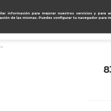
Pago seguro con
Paypal, Visa y Masterca
ventas@e
lar información para mejorar nuestros servicios y para an
ación de las mismas. Puedes configurar tu navegador para im
BOLSOS
ACCESORIOS
IMPERMEABLE
CA
8