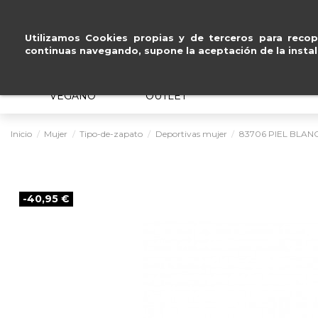
Paga a plazos
sin intereses
.
Utilizamos Cookies propias y de terceros para recopi
continuas navegando, supone la aceptación de la instal
MUJER
HOMBRE
ERGONÓMICO
VEGANO
OUTLET
Inicio
Mujer
Tipo-de-zapato
Deportivas mujer
83706 PIEL BLAN
-40,95 €