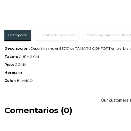
Descripción
Detalles del producto
Sobre TAMARIS CONFOR
Descripción:
Deportiva mujer 83701 de TAMARIS CONFORT en piel blanca co
Tacón:
CUÑA 2 CM
Piso:
GOMA
Horma:
H
Color:
BLANCO
Comentarios (0)