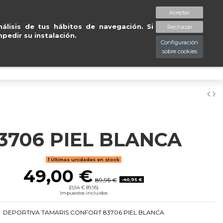
rd
.
Entregas gratuitas 
Aceptar
spaciopiessanos.com
964 209 890
Lista de deseos (
0
)
álisis de tus hábitos de navegación. Si
Rechazar
pedir su instalación.
Configuración
sobre cookies
0
3706 PIEL BLANCA
Últimas unidades en stock
49,00 €
89,95 €
-40,95 €
(0,54 € 89.95)
Impuestos incluidos
DEPORTIVA TAMARIS CONFORT 83706 PIEL BLANCA