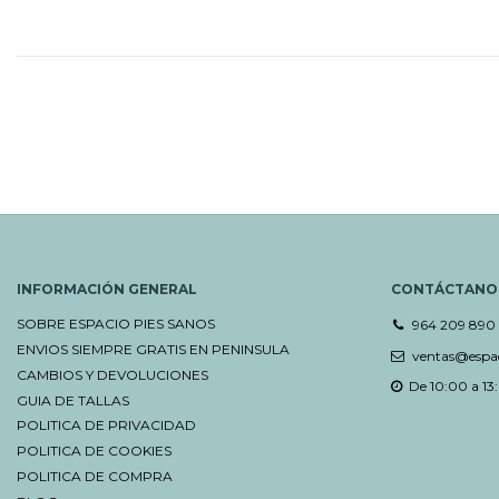
INFORMACIÓN GENERAL
CONTÁCTANO
SOBRE ESPACIO PIES SANOS
964 209 890
ENVIOS SIEMPRE GRATIS EN PENINSULA
ventas@espac
CAMBIOS Y DEVOLUCIONES
De 10:00 a 13:
GUIA DE TALLAS
POLITICA DE PRIVACIDAD
POLITICA DE COOKIES
POLITICA DE COMPRA