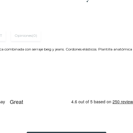
T
Opiniones
(0)
mbinada con serraje beig y jeans. Cordones elásticos. Plantilla anatómica ext