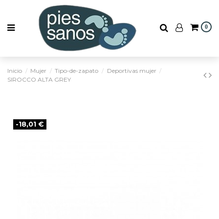
0
Inicio
Mujer
Tipo-de-zapato
Deportivas mujer
SIROCCO ALTA GREY
-18,01 €