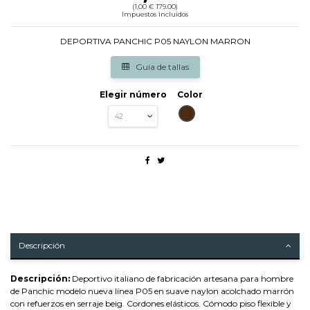
(1,00 € 179.00)
Impuestos incluidos
DEPORTIVA PANCHIC P05 NAYLON MARRON
Guia de tallas
Elegir número
Color
MARRON
Descripción
Descripción:
Deportivo italiano de fabricación artesana para hombre
de Panchic modelo nueva línea P05 en suave naylon acolchado marrón
con refuerzos en serraje beig. Cordones elásticos. Cómodo piso flexible y