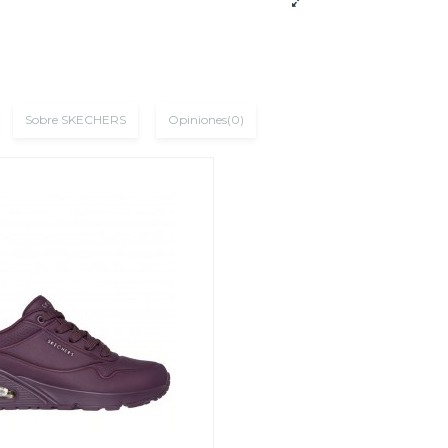
Sobre SKECHERS
Opiniones
(0)