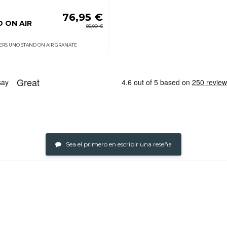
76,95 €
 ON AIR
89,90 €
ERS UNO STAND ON AIR GRANATE
Sea el primero en escribir una reseña