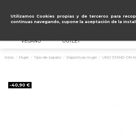
Pago seguro con
Paypal
Utilizamos Cookies propias y de terceros para recopi
continuas navegando, supone la aceptación de la instal
MUJER
HOMBRE
ERGONÓMICO
VEGANO
OUTLET
Inicio
Mujer
Tipo-de-zapato
Deportivas mujer
UNO STAND ON A
-40,90 €