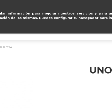
, Visa y Mastercard
.
Entr
ventas@e
lar información para mejorar nuestros servicios y para an
ación de las mismas. Puedes configurar tu navegador para im
BOLSOS
ACCESORIOS
IMPERMEABLE
IR ROSA
UNO