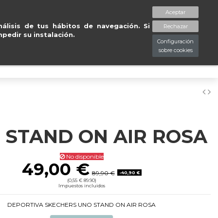
egas gratuitas en península en 24/48
Aceptar
spaciopiessanos.com
964 209 890
Lista de deseos (
0
)
álisis de tus hábitos de navegación. Si
Rechazar
pedir su instalación.
Configuración
sobre cookies
0
 STAND ON AIR ROSA
No disponible
49,00 €
89,90 €
-40,90 €
(0,55 € 89.90)
Impuestos incluidos
DEPORTIVA SKECHERS UNO STAND ON AIR ROSA