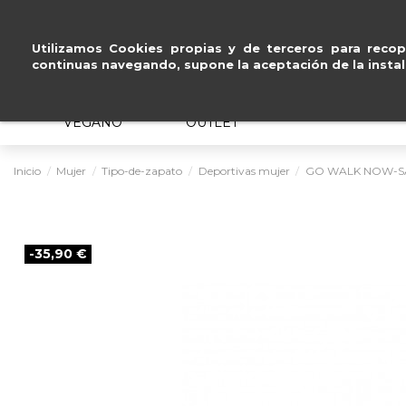
Pago seguro con
Paypal, Visa y Mastercard
.
Utilizamos Cookies propias y de terceros para recopi
continuas navegando, supone la aceptación de la instal
MUJER
HOMBRE
ERGONÓMICO
VEGANO
OUTLET
Inicio
Mujer
Tipo-de-zapato
Deportivas mujer
GO WALK NOW-S
-35,90 €