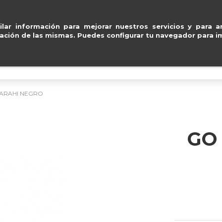
Entregas gratuitas en península en 2
ventas@e
lar información para mejorar nuestros servicios y para an
ación de las mismas. Puedes configurar tu navegador para im
BOLSOS
ACCESORIOS
IMPERMEABLE
ARAHI NEGRO
GO