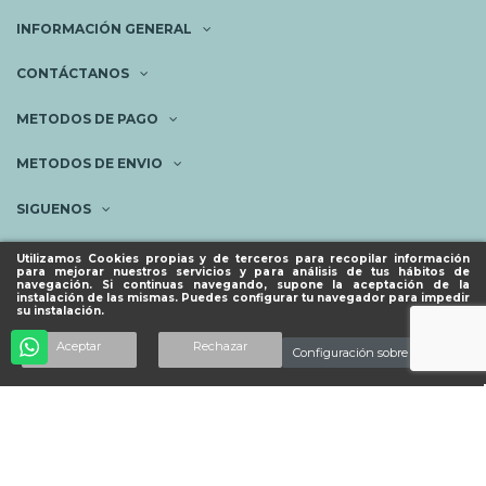
INFORMACIÓN GENERAL
CONTÁCTANOS
METODOS DE PAGO
METODOS DE ENVIO
SIGUENOS
NEWSLETTER
Utilizamos Cookies propias y de terceros para recopilar información
para mejorar nuestros servicios y para análisis de tus hábitos de
navegación. Si continuas navegando, supone la aceptación de la
instalación de las mismas. Puedes configurar tu navegador para impedir
su instalación.
© ESPACIO PIES SANOS 2023.
Añadir al carrito
Aceptar
Rechazar
Configuración sobre cookies