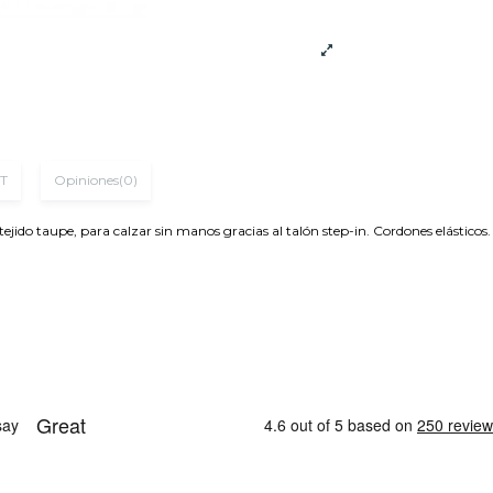
T
Opiniones
(0)
 taupe, para calzar sin manos gracias al talón step-in. Cordones elásticos. Pi