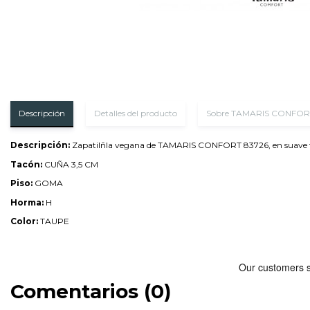
Descripción
Detalles del producto
Sobre TAMARIS CONFOR
Descripción:
Zapatilñla vegana de TAMARIS CONFORT 83726, en suave tejido
Tacón:
CUÑA 3,5 CM
Piso:
GOMA
Horma:
H
Color:
TAUPE
Comentarios (0)