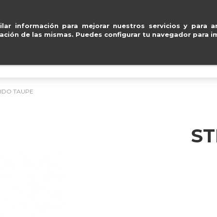
con
Amazon
ventas@e
lar información para mejorar nuestros servicios y para an
ación de las mismas. Puedes configurar tu navegador para im
BOLSOS
ACCESORIOS
IMPERMEABLE
JIDO TAUPE
ST