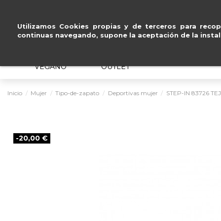
do
.
Pago seguro 
Utilizamos Cookies propias y de terceros para recopi
continuas navegando, supone la aceptación de la instal
MUJER
HOMBRE
ERGONÓMICO
VEGANO
OUTLET
Inicio
Mujer
Tipo-de-zapato
Deportivas mujer
STEP-IN 83726 TE
-20,00 €