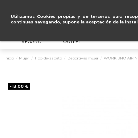
Pago se
Utilizamos Cookies propias y de terceros para recopi
continuas navegando, supone la aceptación de la instal
MUJER
HOMBRE
ERGONÓMICO
VEGANO
OUTLET
Inicio
Mujer
Tipo-de-zapato
Deportivas mujer
WORK UNO AIR 
-13,00 €