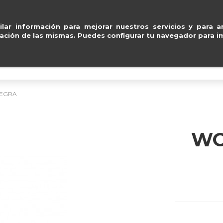
guro con
Paypal, Visa y Mastercard
.
ventas@e
lar información para mejorar nuestros servicios y para an
ación de las mismas. Puedes configurar tu navegador para im
BOLSOS
ACCESORIOS
IMPERMEABLE
NEGRA
WO