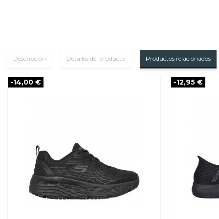
Descripción
Detalles del producto
Productos relacionados
-14,00 €
-12,95 €