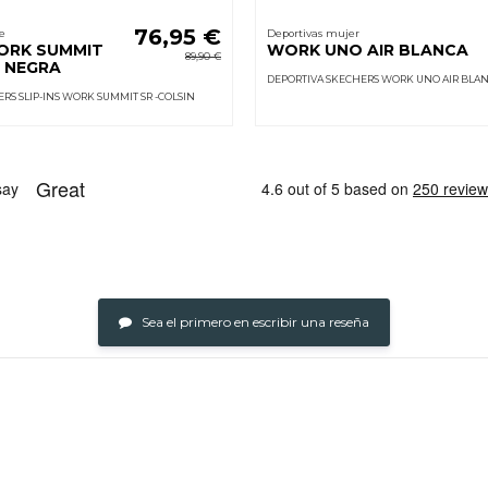
76,95 €
e
Deportivas mujer
WORK SUMMIT
WORK UNO AIR BLANCA
89,90 €
N NEGRA
DEPORTIVA SKECHERS WORK UNO AIR BLA
RS SLIP-INS WORK SUMMIT SR -COLSIN
Sea el primero en escribir una reseña