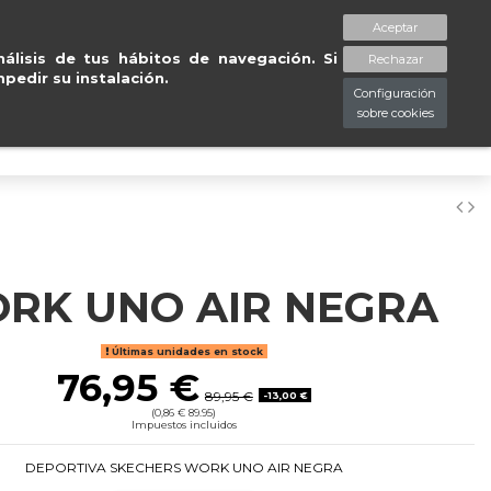
Entregas gratuitas en península en 24/48
Aceptar
spaciopiessanos.com
964 209 890
Lista de deseos (
0
)
álisis de tus hábitos de navegación. Si
Rechazar
pedir su instalación.
Configuración
sobre cookies
0
RK UNO AIR NEGRA
Últimas unidades en stock
76,95 €
89,95 €
-13,00 €
(0,86 € 89.95)
Impuestos incluidos
DEPORTIVA SKECHERS WORK UNO AIR NEGRA