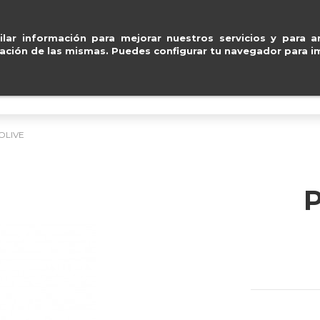
Pago seguro con
Paypal, Visa y Mastercard
ventas@e
lar información para mejorar nuestros servicios y para an
ación de las mismas. Puedes configurar tu navegador para im
BOLSOS
ACCESORIOS
IMPERMEABLE
OLIVE