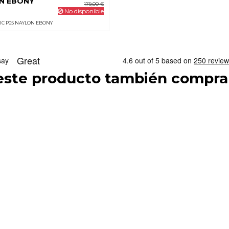
N EBONY
179,00 €
No disponible
IC P05 NAYLON EBONY
 este producto también compra