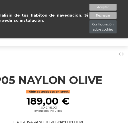
.
Entregas gratuitas e
Aceptar
spaciopiessanos.com
964 209 890
Lista de deseos (
0
)
álisis de tus hábitos de navegación. Si
Rechazar
pedir su instalación.
Configuración
sobre cookies
0
P05 NAYLON OLIVE
Últimas unidades en stock
189,00 €
(1,00 € 189.00)
Impuestos incluidos
DEPORTIVA PANCHIC P05 NAYLON OLIVE