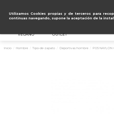
Paga a plazos
sin intereses
.
Utilizamos Cookies propias y de terceros para recopi
continuas navegando, supone la aceptación de la instal
MUJER
HOMBRE
ERGONÓMICO
VEGANO
OUTLET
Inicio
Hombre
Tipo-de-zapato
Deportivas hombre
P05 NAYLON 