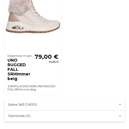
79,00 €
Deportivas mujer
UNO
94,95 €
RUGGED
FALL
SRHImmer
beig
ZAPATILLA SKECHERS UNO RUGGED
FALL SRHImmer beig
Sobre SKECHERS
Opiniones (0)