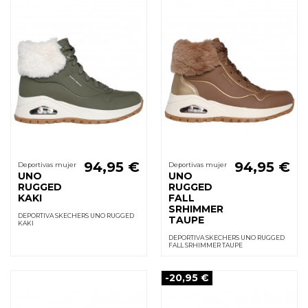
94,95 €
94,95 €
Deportivas mujer
Deportivas mujer
UNO
UNO
RUGGED
RUGGED
KAKI
FALL
SRHIMMER
DEPORTIVA SKECHERS UNO RUGGED
TAUPE
KAKI
DEPORTIVA SKECHERS UNO RUGGED
FALL SRHIMMER TAUPE
-20,95 €