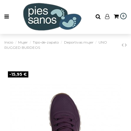
0
Inicio
Mujer
Tipo-de-zapato
Deportivas mujer
UNO
RUGGED BURDEOS
-15,95 €