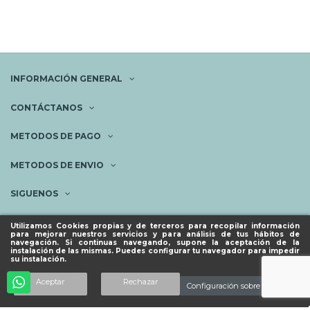
INFORMACIÓN GENERAL
CONTÁCTANOS
METODOS DE PAGO
METODOS DE ENVIO
SIGUENOS
NEWSLETTER
Utilizamos Cookies propias y de terceros para recopilar información
para mejorar nuestros servicios y para análisis de tus hábitos de
navegación. Si continuas navegando, supone la aceptación de la
instalación de las mismas. Puedes configurar tu navegador para impedir
su instalación.
© ESPACIO PIES SANOS 2023.
Añadir al carrito
Aceptar
Rechazar
Configuración sobre cookies