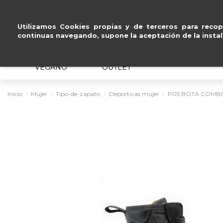
Pago seguro con
Paypal, Visa 
Utilizamos Cookies propias y de terceros para recopi
continuas navegando, supone la aceptación de la instal
MUJER
HOMBRE
ERGONÓMICO
VEGANO
OUTLET
Inicio
Mujer
Tipo-de-zapato
Deportivas mujer
P05 BOTA COMB