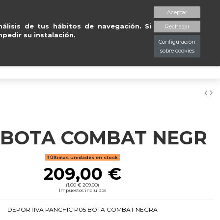
ratuitas en península en 24/48
Aceptar
spaciopiessanos.com
964 209 890
Lista de deseos (
0
)
álisis de tus hábitos de navegación. Si
Rechazar
pedir su instalación.
Configuración
sobre cookies
0
 BOTA COMBAT NEGR
Últimas unidades en stock
209,00 €
(1,00 € 209.00)
Impuestos incluidos
DEPORTIVA PANCHIC P05 BOTA COMBAT NEGRA