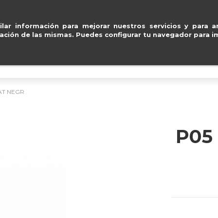
y Mastercard
.
Entregas g
ventas@e
lar información para mejorar nuestros servicios y para an
ación de las mismas. Puedes configurar tu navegador para im
BOLSOS
ACCESORIOS
IMPERMEABLE
AT NEGR
P05