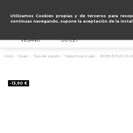
ntereses
.
Utilizamos Cookies propias y de terceros para recopi
continuas navegando, supone la aceptación de la instal
MUJER
HOMBRE
ERGONÓMICO
VEGANO
OUTLET
Inicio
Mujer
Tipo-de-zapato
Deportivas mujer
BOBS B FLEX HI-
-13,90 €