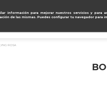
Pago seguro con
Paypal, Visa y Mastercard
.
ventas@e
lar información para mejorar nuestros servicios y para an
ación de las mismas. Puedes configurar tu navegador para im
BOLSOS
ACCESORIOS
IMPERMEABLE
FLYNG ROSA
BO