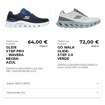
64,00 €
72,00 €
Deportivas
Deportivas
hombre
hombre
79,90 €
89,95 €
GLIDE
GO WALK
STEP PRO
GLIDE-
- WAVERA
STEP 2.0
NEGRA-
VERDE
AZUL
ZAPATILLA DEPORTIVA SKECHERS GO
WALK GLIDE-STEP 2.0 VERDE
DEPORTIVA SKECHERS GLIDE STEP
PRO - WAVERA NEGRA-AZUL
Sobre SKECHERS
Opiniones (0)