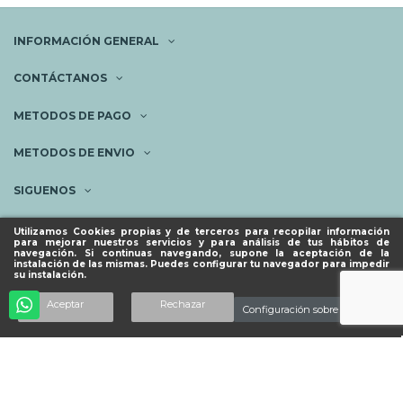
INFORMACIÓN GENERAL
CONTÁCTANOS
METODOS DE PAGO
METODOS DE ENVIO
SIGUENOS
NEWSLETTER
Utilizamos Cookies propias y de terceros para recopilar información
para mejorar nuestros servicios y para análisis de tus hábitos de
navegación. Si continuas navegando, supone la aceptación de la
instalación de las mismas. Puedes configurar tu navegador para impedir
su instalación.
© ESPACIO PIES SANOS 2023.
Añadir al carrito
Aceptar
Rechazar
Configuración sobre cookies