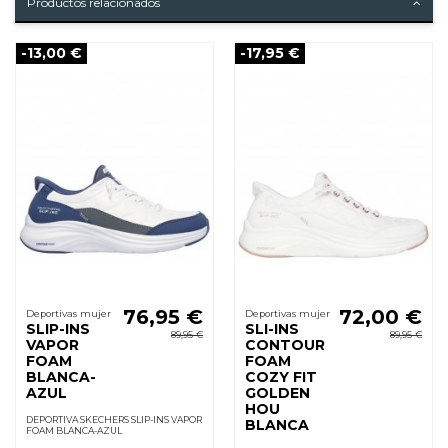
Productos relacionados
-13,00 €
-17,95 €
76,95 €
72,00 €
Deportivas mujer
Deportivas mujer
SLIP-INS
SLI-INS
89,95 €
89,95 €
VAPOR
CONTOUR
FOAM
FOAM
BLANCA-
COZY FIT
AZUL
GOLDEN
HOU
DEPORTIVA SKECHERS SLIP-INS VAPOR
BLANCA
FOAM BLANCA-AZUL