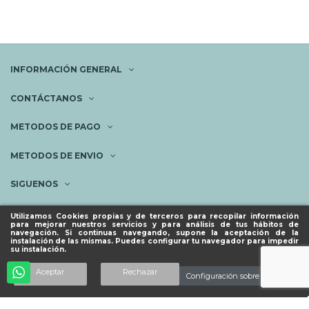
INFORMACIÓN GENERAL
CONTÁCTANOS
METODOS DE PAGO
METODOS DE ENVIO
SIGUENOS
NEWSLETTER
Utilizamos Cookies propias y de terceros para recopilar información
para mejorar nuestros servicios y para análisis de tus hábitos de
navegación. Si continuas navegando, supone la aceptación de la
instalación de las mismas. Puedes configurar tu navegador para impedir
su instalación.
© ESPACIO PIES SANOS 2023.
Añadir al carrito
Aceptar
Rechazar
Configuración sobre cookies