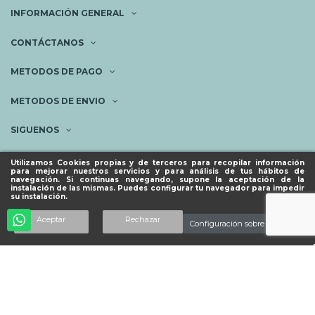
INFORMACIÓN GENERAL
CONTÁCTANOS
METODOS DE PAGO
METODOS DE ENVIO
SIGUENOS
NEWSLETTER
Utilizamos Cookies propias y de terceros para recopilar información
para mejorar nuestros servicios y para análisis de tus hábitos de
navegación. Si continuas navegando, supone la aceptación de la
instalación de las mismas. Puedes configurar tu navegador para impedir
su instalación.
© ESPACIO PIES SANOS 2023.
Añadir al carrito
Aceptar
Rechazar
Configuración sobre cookies