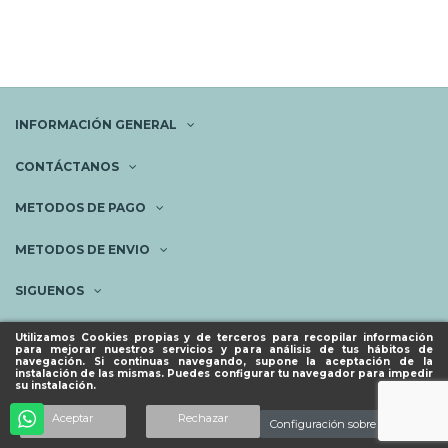
INFORMACIÓN GENERAL
CONTÁCTANOS
METODOS DE PAGO
METODOS DE ENVIO
SIGUENOS
NEWSLETTER
Utilizamos Cookies propias y de terceros para recopilar información
para mejorar nuestros servicios y para análisis de tus hábitos de
navegación. Si continuas navegando, supone la aceptación de la
instalación de las mismas. Puedes configurar tu navegador para impedir
su instalación.
© ESPACIO PIES SANOS 2023.
Añadir al carrito
Aceptar
Rechazar
Configuración sobre cookies