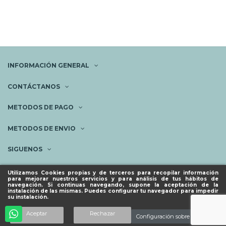
INFORMACIÓN GENERAL
CONTÁCTANOS
METODOS DE PAGO
METODOS DE ENVIO
SIGUENOS
NEWSLETTER
Utilizamos Cookies propias y de terceros para recopilar información
para mejorar nuestros servicios y para análisis de tus hábitos de
navegación. Si continuas navegando, supone la aceptación de la
instalación de las mismas. Puedes configurar tu navegador para impedir
su instalación.
© ESPACIO PIES SANOS 2023.
Añadir al carrito
Aceptar
Rechazar
Configuración sobre cookies