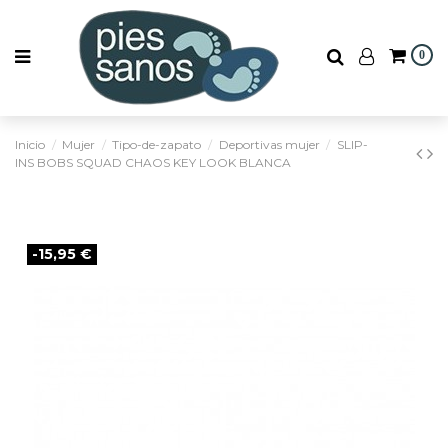
0
Inicio
Mujer
Tipo-de-zapato
Deportivas mujer
SLIP-
INS BOBS SQUAD CHAOS KEY LOOK BLANCA
-15,95 €