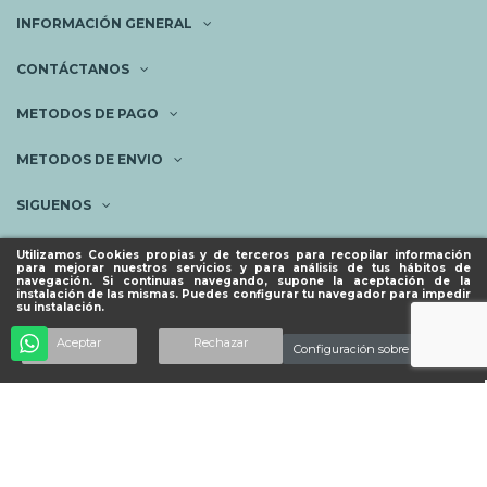
INFORMACIÓN GENERAL
CONTÁCTANOS
METODOS DE PAGO
METODOS DE ENVIO
SIGUENOS
NEWSLETTER
Utilizamos Cookies propias y de terceros para recopilar información
para mejorar nuestros servicios y para análisis de tus hábitos de
navegación. Si continuas navegando, supone la aceptación de la
instalación de las mismas. Puedes configurar tu navegador para impedir
su instalación.
© ESPACIO PIES SANOS 2023.
Añadir al carrito
Aceptar
Rechazar
Configuración sobre cookies