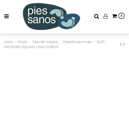
0
Inicio
Mujer
Tipo-de-zapato
Deportivas mujer
SLIP-
INS BOBS SQUAD CHAOS BEIG