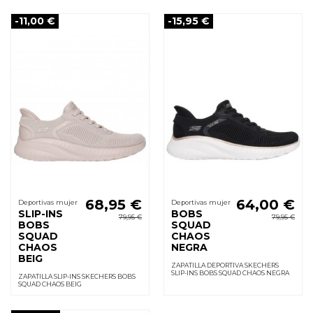
-11,00 €
-15,95 €
68,95 €
64,00 €
Deportivas mujer
Deportivas mujer
SLIP-INS
BOBS
79,95 €
79,95 €
BOBS
SQUAD
SQUAD
CHAOS
CHAOS
NEGRA
BEIG
ZAPATILLA DEPORTIVA SKECHERS
SLIP-INS BOBS SQUAD CHAOS NEGRA
ZAPATILLA SLIP-INS SKECHERS BOBS
SQUAD CHAOS BEIG