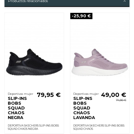
Productos relacionados
-25,90 €
79,95 €
49,00 €
Deportivas mujer
Deportivas mujer
SLIP-INS
SLIP-INS
74,90 €
BOBS
BOBS
SQUAD
SQUAD
CHAOS
CHAOS
NEGRA
LAVANDA
DEPORTIVA SKECHERS SLIP-INS BOBS
DEPORTIVA SKECHERS SLIP-INS BOBS
SQUAD CHAOS NEGRA
SQUAD CHAOS