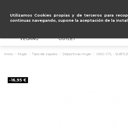
Pago seguro con
Paypal, Visa y
Utilizamos Cookies propias y de terceros para recopi
continuas navegando, supone la aceptación de la instal
MUJER
HOMBRE
ERGONÓMICO
VEGANO
OUTLET
Inicio
Mujer
Tipo-de-zapato
Deportivas mujer
UNO CTL - SUBTL
-16,95 €