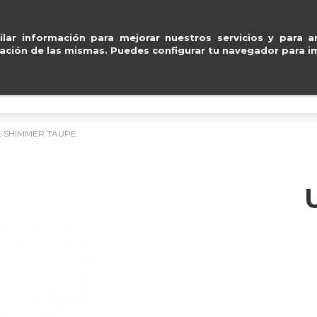
 Mastercard
.
Entregas gr
ventas@e
lar información para mejorar nuestros servicios y para an
ación de las mismas. Puedes configurar tu navegador para im
BOLSOS
ACCESORIOS
IMPERMEABLE
E SHIMMER TAUPE