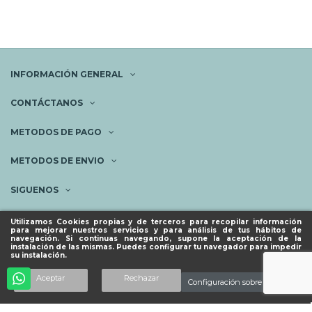
INFORMACIÓN GENERAL
CONTÁCTANOS
METODOS DE PAGO
METODOS DE ENVIO
SIGUENOS
NEWSLETTER
Utilizamos Cookies propias y de terceros para recopilar información
para mejorar nuestros servicios y para análisis de tus hábitos de
navegación. Si continuas navegando, supone la aceptación de la
instalación de las mismas. Puedes configurar tu navegador para impedir
su instalación.
© ESPACIO PIES SANOS 2023.
Añadir al carrito
Aceptar
Rechazar
Configuración sobre cookies