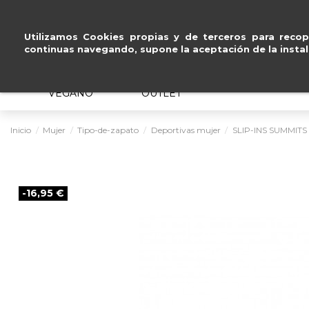
Pago seguro con
Paypal, Visa y Mastercard
.
Utilizamos Cookies propias y de terceros para recopi
continuas navegando, supone la aceptación de la instal
MUJER
HOMBRE
ERGONÓMICO
VEGANO
OUTLET
Inicio
Mujer
Tipo-de-zapato
Deportivas mujer
SLIP-INS SUMMITS
-16,95 €