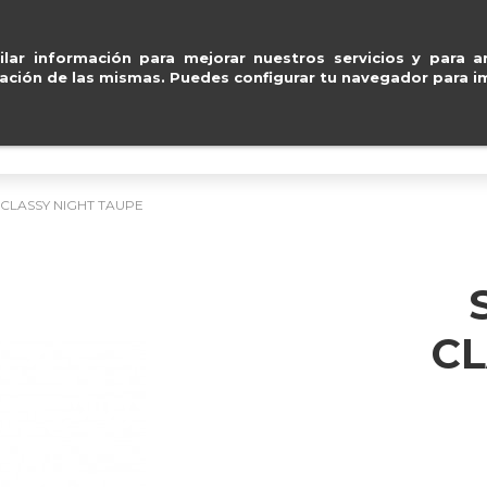
Entregas gratuitas en peníns
ventas@e
lar información para mejorar nuestros servicios y para an
ación de las mismas. Puedes configurar tu navegador para im
BOLSOS
ACCESORIOS
IMPERMEABLE
 CLASSY NIGHT TAUPE
CL