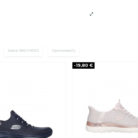
Sobre SKECHERS
Opiniones
(0)
-19,80 €