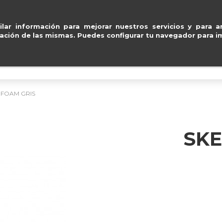
Pago seguro con
Paypal, Visa y Mastercar
ventas@e
lar información para mejorar nuestros servicios y para an
ación de las mismas. Puedes configurar tu navegador para im
BOLSOS
ACCESORIOS
IMPERMEABLE
 FOAM GRIS
SK