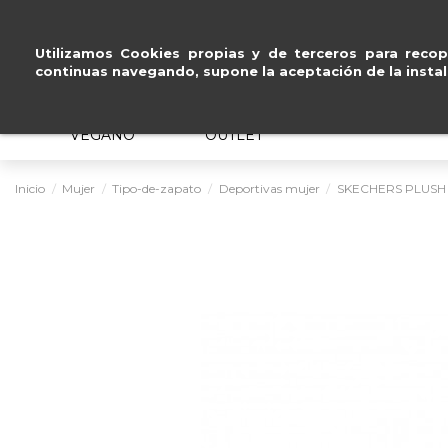
Paga a plazos
sin intereses
.
Utilizamos Cookies propias y de terceros para recopi
continuas navegando, supone la aceptación de la instal
MUJER
HOMBRE
ERGONÓMICO
VEGANO
OUTLET
Inicio
Mujer
Tipo-de-zapato
Deportivas mujer
SKECHERS PLUSH