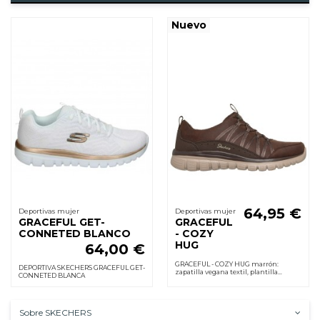
Nuevo
64,95 €
Deportivas mujer
Deportivas mujer
GRACEFUL GET-
GRACEFUL
CONNETED BLANCO
- COZY
HUG
64,00 €
GRACEFUL - COZY HUG marrón:
DEPORTIVA SKECHERS GRACEFUL GET-
zapatilla vegana textil, plantilla
CONNETED BLANCA
memory foam que ayuda a reducir la
fatiga, suela de goma flexible y
cordones elásticos.
Sobre SKECHERS