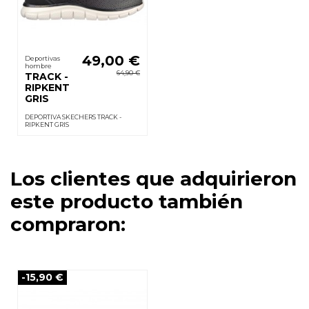
49,00 €
Deportivas
hombre
64,90 €
TRACK -
RIPKENT
GRIS
DEPORTIVA SKECHERS TRACK -
RIPKENT GRIS
Los clientes que adquirieron
este producto también
compraron:
-15,90 €