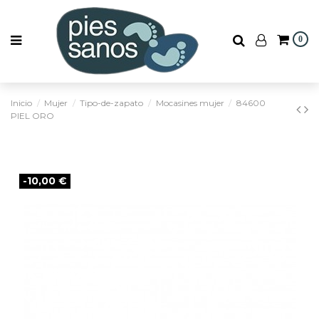
0
Inicio
Mujer
Tipo-de-zapato
Mocasines mujer
84600
PIEL ORO
-10,00 €