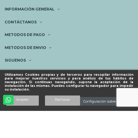
INFORMACIÓN GENERAL
CONTÁCTANOS
METODOS DE PAGO
METODOS DE ENVIO
SIGUENOS
NEWSLETTER
Utilizamos Cookies propias y de terceros para recopilar información
para mejorar nuestros servicios y para análisis de tus hábitos de
navegación. Si continuas navegando, supone la aceptación de la
instalación de las mismas. Puedes configurar tu navegador para impedir
su instalación.
© ESPACIO PIES SANOS 2023.
Añadir al carrito
Aceptar
Rechazar
Configuración sobre cookies