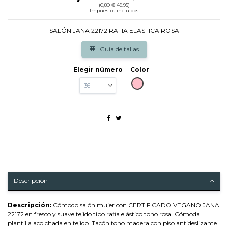
(0,80 € 49.95)
Impuestos incluidos
SALÓN JANA 22172 RAFIA ELASTICA ROSA
Guia de tallas
Elegir número
Color
ROSA
Descripción
Descripción:
Cómodo salón mujer con CERTIFICADO VEGANO JANA
22172 en fresco y suave tejido tipo rafia elástico tono rosa. Cómoda
plantilla acolchada en tejido. Tacón tono madera con piso antideslizante.