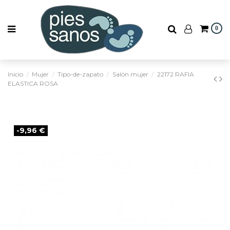
0
Inicio
Mujer
Tipo-de-zapato
Salón mujer
22172 RAFIA
ELASTICA ROSA
-9,96 €